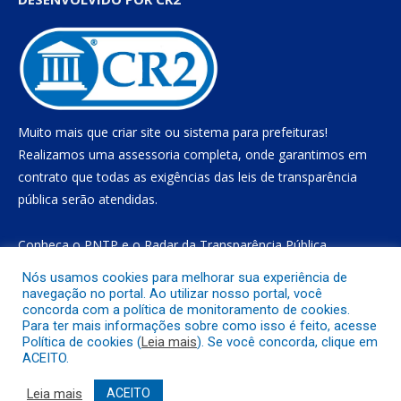
Muito mais que
criar site
ou
sistema para prefeituras
!
Realizamos uma
assessoria
completa, onde garantimos em
contrato que todas as exigências das
leis de transparência
pública
serão atendidas.
Conheça o
PNTP
e o
Radar da Transparência Pública
Nós usamos cookies para melhorar sua experiência de
navegação no portal. Ao utilizar nosso portal, você
concorda com a política de monitoramento de cookies.
Todos os direitos reservados a Prefeitura Municipal de Gurupá
Para ter mais informações sobre como isso é feito, acesse
Política de cookies (
Leia mais
). Se você concorda, clique em
ACEITO.
Mapa do Site
Acessar Área Administrativa
Acessar o Webmail
Leia mais
ACEITO