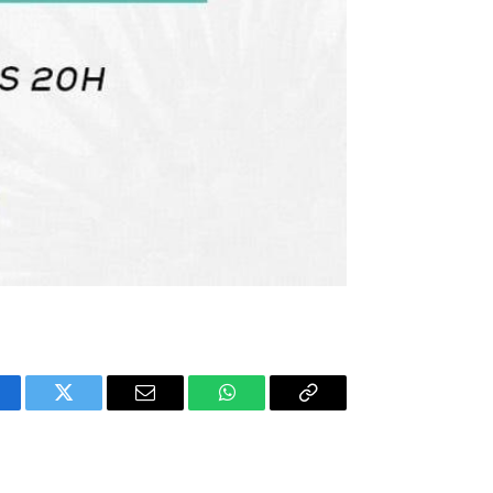
cebook
Twitter
E-
WhatsApp
Copiar
mail
Link