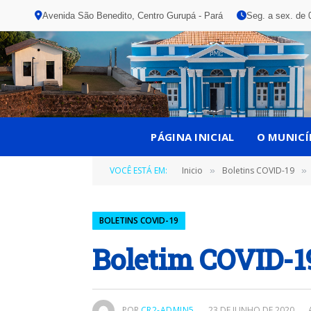
Avenida São Benedito, Centro Gurupá - Pará
Seg. a sex. de 
PÁGINA INICIAL
O MUNICÍ
VOCÊ ESTÁ EM:
Inicio
Boletins COVID-19
»
»
BOLETINS COVID-19
Boletim COVID-1
POR
CR2-ADMIN5
23 DE JUNHO DE 2020