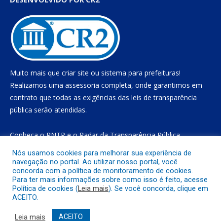
Muito mais que
criar site
ou
sistema para prefeituras
!
Realizamos uma
assessoria
completa, onde garantimos em
contrato que todas as exigências das
leis de transparência
pública
serão atendidas.
Conheça o
PNTP
e o
Radar da Transparência Pública
Nós usamos cookies para melhorar sua experiência de
navegação no portal. Ao utilizar nosso portal, você
concorda com a política de monitoramento de cookies.
Todos os direitos reservados a Prefeitura Municipal de Gurupá
Para ter mais informações sobre como isso é feito, acesse
Política de cookies (
Leia mais
). Se você concorda, clique em
ACEITO.
Mapa do Site
Acessar Área Administrativa
Acessar o Webmail
Leia mais
ACEITO