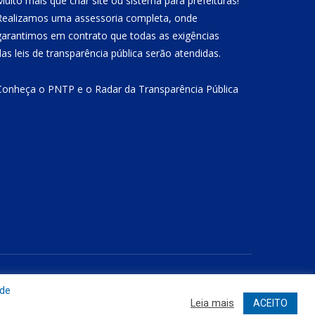
Muito mais que
criar site
ou
sistema para prefeituras
!
Realizamos uma
assessoria
completa, onde
garantimos em contrato que todas as exigências
das
leis de transparência pública
serão atendidas.
Conheça o
PNTP
e o
Radar da Transparência Pública
Site
Acessar Área Administrativa
Acessar o Webmail
 de
Leia mais
ACEITO