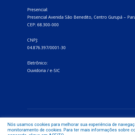
Presencial:
Presencial Avenida São Benedito, Centro Gurupá – Par
CEP: 68.300-000
CNPJ:
04.876.397/0001-30
Eletrônico:
Ouvidoria
/
e-SIC
Todos os direitos reservados a Prefeitura Municipal de Gurup
Nós usamos cookies para melhorar sua experiência de navegação 
monitoramento de cookies. Para ter mais informações sobre com