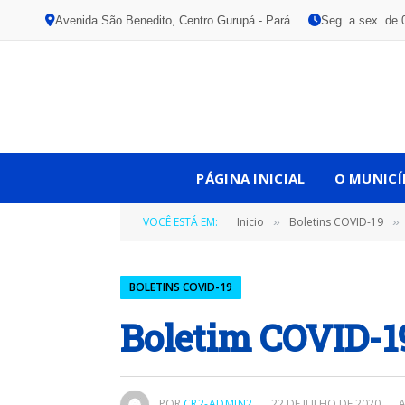
Avenida São Benedito, Centro Gurupá - Pará
Seg. a sex. de 
PÁGINA INICIAL
O MUNICÍ
VOCÊ ESTÁ EM:
Inicio
Boletins COVID-19
»
»
BOLETINS COVID-19
Boletim COVID-1
POR
CR2-ADMIN2
22 DE JULHO DE 2020
A