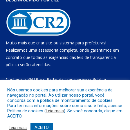
Muito mais que
criar site
ou
sistema para prefeituras
!
Realizamos uma
assessoria
completa, onde garantimos em
contrato que todas as exigências das
leis de transparência
pública
serão atendidas.
Conheça o
PNTP
e o
Radar da Transparência Pública
Nós usamos cookies para melhorar sua experiência de
navegação no portal. Ao utilizar nosso portal, você
concorda com a política de monitoramento de cookies.
Todos os direitos reservados a Prefeitura Municipal de Gurupá
Para ter mais informações sobre como isso é feito, acesse
Política de cookies (
Leia mais
). Se você concorda, clique em
ACEITO.
Mapa do Site
Acessar Área Administrativa
Acessar o Webmail
Leia mais
ACEITO