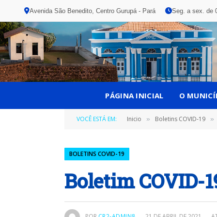
Avenida São Benedito, Centro Gurupá - Pará
Seg. a sex. de 
PÁGINA INICIAL
O MUNICÍ
VOCÊ ESTÁ EM:
Inicio
Boletins COVID-19
»
»
BOLETINS COVID-19
Boletim COVID-19
POR
CR2-ADMIN8
21 DE ABRIL DE 2021
A