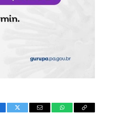
cebook
Twitter
E-
WhatsApp
Copiar
mail
Link