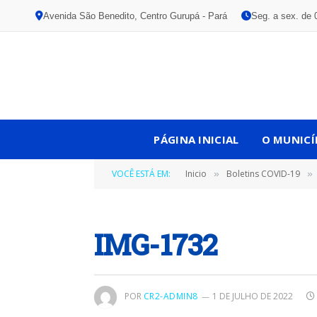
Avenida São Benedito, Centro Gurupá - Pará
Seg. a sex. de 
PÁGINA INICIAL
O MUNICÍ
VOCÊ ESTÁ EM:
Inicio
Boletins COVID-19
»
»
IMG-1732
POR
CR2-ADMIN8
1 DE JULHO DE 2022