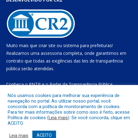
Muito mais que
criar site
ou
sistema para prefeituras
!
Realizamos uma
assessoria
completa, onde garantimos em
contrato que todas as exigências das
leis de transparência
pública
serão atendidas.
Conheça o
PNTP
e o
Radar da Transparência Pública
Nós usamos cookies para melhorar sua experiência de
navegação no portal. Ao utilizar nosso portal, você
concorda com a política de monitoramento de cookies.
Todos os direitos reservados a Prefeitura Municipal de Gurupá
Para ter mais informações sobre como isso é feito, acesse
Política de cookies (
Leia mais
). Se você concorda, clique em
ACEITO.
Mapa do Site
Acessar Área Administrativa
Acessar o Webmail
Leia mais
ACEITO