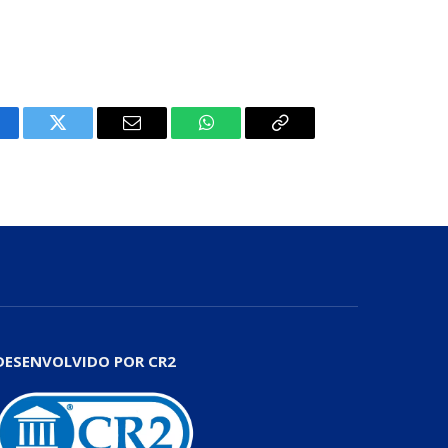
cebook
Twitter
E-
WhatsApp
Copiar
mail
Link
DESENVOLVIDO POR CR2