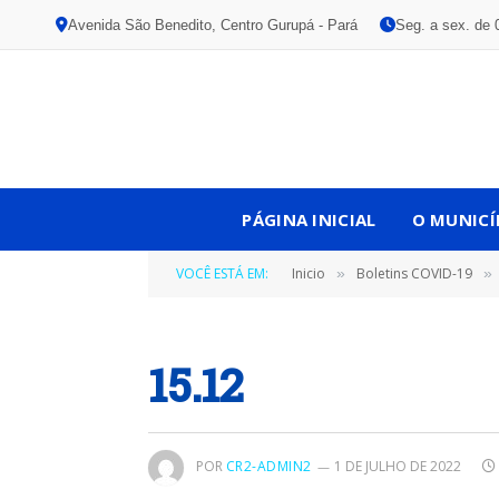
Avenida São Benedito, Centro Gurupá - Pará
Seg. a sex. de 
PÁGINA INICIAL
O MUNICÍ
VOCÊ ESTÁ EM:
Inicio
Boletins COVID-19
»
»
15.12
POR
CR2-ADMIN2
1 DE JULHO DE 2022