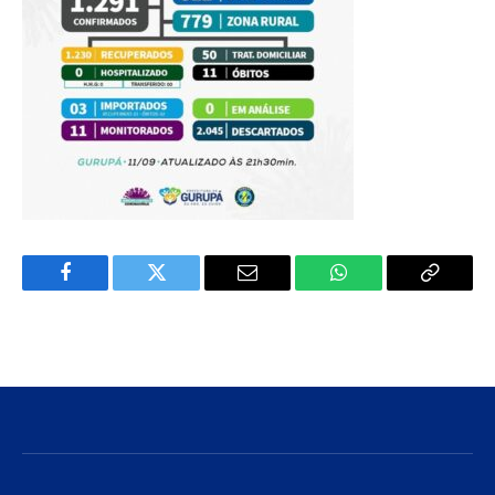
Facebook
Twitter
E-
WhatsApp
Copiar
mail
Link