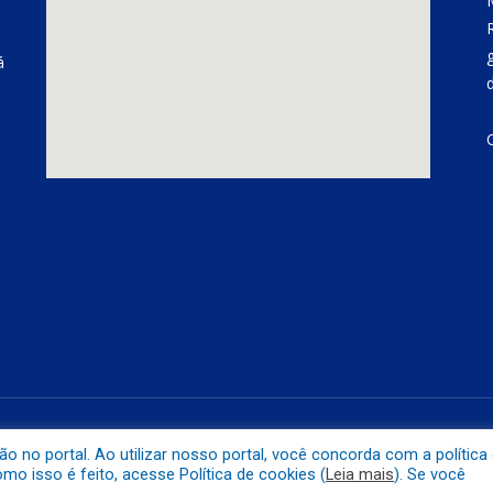
á
á
Mapa do 
no portal. Ao utilizar nosso portal, você concorda com a política
o isso é feito, acesse Política de cookies (
Leia mais
). Se você