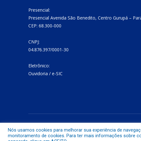
Presencial:
Presencial Avenida São Benedito, Centro Gurupá – Par
CEP: 68.300-000
CNPJ:
04.876.397/0001-30
Eletrônico:
Ouvidoria
/
e-SIC
Todos os direitos reservados a Prefeitura Municipal de Gurup
Nós usamos cookies para melhorar sua experiência de navegação 
monitoramento de cookies. Para ter mais informações sobre com