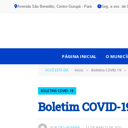
Avenida São Benedito, Centro Gurupá - Pará
Seg. a sex. de 
PÁGINA INICIAL
O MUNICÍ
VOCÊ ESTÁ EM:
Inicio
Boletins COVID-19
»
»
BOLETINS COVID-19
Boletim COVID-19
POR
CR2-ADMIN8
11 DE MARÇO DE 2021