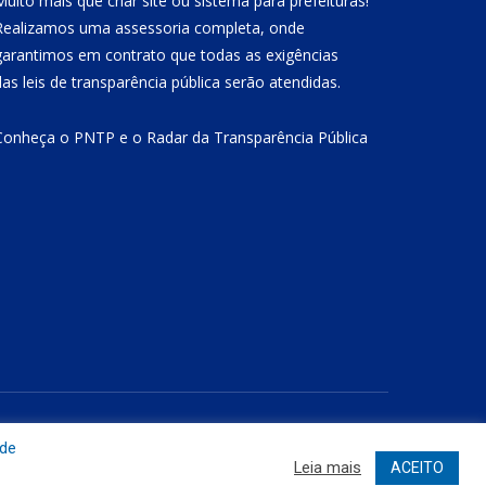
Muito mais que
criar site
ou
sistema para prefeituras
!
Realizamos uma
assessoria
completa, onde
garantimos em contrato que todas as exigências
das
leis de transparência pública
serão atendidas.
Conheça o
PNTP
e o
Radar da Transparência Pública
Site
Acessar Área Administrativa
Acessar o Webmail
 de
Leia mais
ACEITO