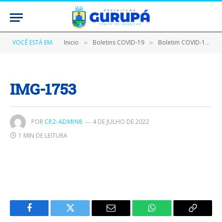
VOCÊ ESTÁ EM:
Inicio
Boletins COVID-19
Boletim COVID-19 (11/01/2021)
»
»
IMG-1753
POR
CR2-ADMIN8
4 DE JULHO DE 2022
1 MIN DE LEITURA
Facebook
Twitter
E-
WhatsApp
Copiar