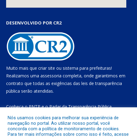
DESENVOLVIDO POR CR2
Muito mais que
criar site
ou
sistema para prefeituras
!
Realizamos uma
assessoria
completa, onde garantimos em
contrato que todas as exigências das
leis de transparência
pública
serão atendidas.
Conheça o
PNTP
e o
Radar da Transparência Pública
Nós usamos cookies para melhorar sua experiência de
navegação no portal. Ao utilizar nosso portal, você
concorda com a política de monitoramento de cookies.
Todos os direitos reservados a Prefeitura Municipal de Gurupá
Para ter mais informações sobre como isso é feito, acesse