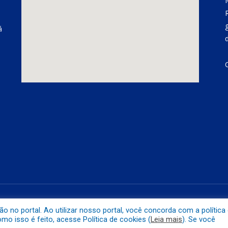
á
á
Mapa do 
no portal. Ao utilizar nosso portal, você concorda com a política
o isso é feito, acesse Política de cookies (
Leia mais
). Se você