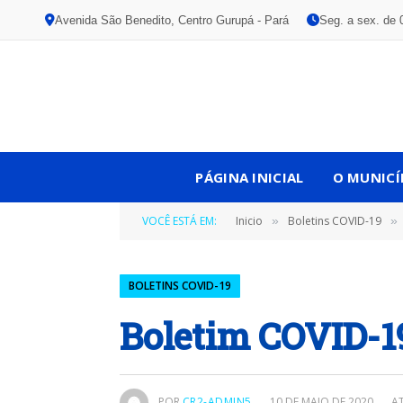
Avenida São Benedito, Centro Gurupá - Pará
Seg. a sex. de 
PÁGINA INICIAL
O MUNICÍ
VOCÊ ESTÁ EM:
Inicio
Boletins COVID-19
»
»
BOLETINS COVID-19
Boletim COVID-19
POR
CR2-ADMIN5
10 DE MAIO DE 2020
A