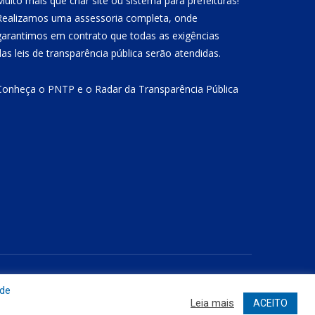
Muito mais que
criar site
ou
sistema para prefeituras
!
Realizamos uma
assessoria
completa, onde
garantimos em contrato que todas as exigências
das
leis de transparência pública
serão atendidas.
Conheça o
PNTP
e o
Radar da Transparência Pública
Site
Acessar Área Administrativa
Acessar o Webmail
 de
Leia mais
ACEITO