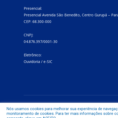
Presencial:
Presencial Avenida São Benedito, Centro Gurupá – Par
CEP: 68.300-000
CNPJ:
04.876.397/0001-30
Eletrônico:
Ouvidoria
/
e-SIC
Todos os direitos reservados a Prefeitura Municipal de Gurup
Nós usamos cookies para melhorar sua experiência de navegação 
monitoramento de cookies. Para ter mais informações sobre com