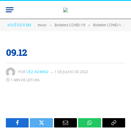
VOCÊ ESTÁ EM:
Inicio
Boletins COVID-19
Boletim COVID-19 (09/12/2020)
»
»
09.12
POR
CR2-ADMIN2
1 DE JULHO DE 2022
1 MIN DE LEITURA
Facebook
Twitter
E-
WhatsApp
Copiar