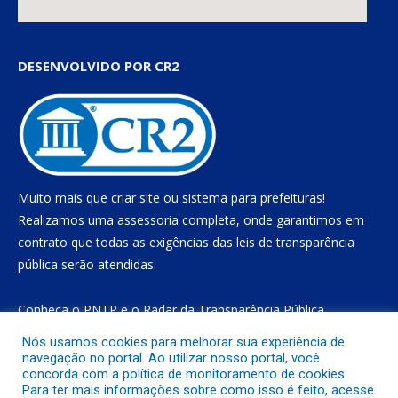
DESENVOLVIDO POR CR2
Muito mais que
criar site
ou
sistema para prefeituras
!
Realizamos uma
assessoria
completa, onde garantimos em
contrato que todas as exigências das
leis de transparência
pública
serão atendidas.
Conheça o
PNTP
e o
Radar da Transparência Pública
Nós usamos cookies para melhorar sua experiência de
navegação no portal. Ao utilizar nosso portal, você
concorda com a política de monitoramento de cookies.
Todos os direitos reservados a Prefeitura Municipal de Gurupá
Para ter mais informações sobre como isso é feito, acesse