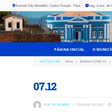
Avenida São Benedito, Centro Gurupá - Pará
Seg. a sex. de 
PÁGINA INICIAL
O MUNICÍ
VOCÊ ESTÁ EM:
Inicio
Boletins COVID-19
»
»
07.12
POR
CR2-ADMIN2
1 DE JULHO DE 2022