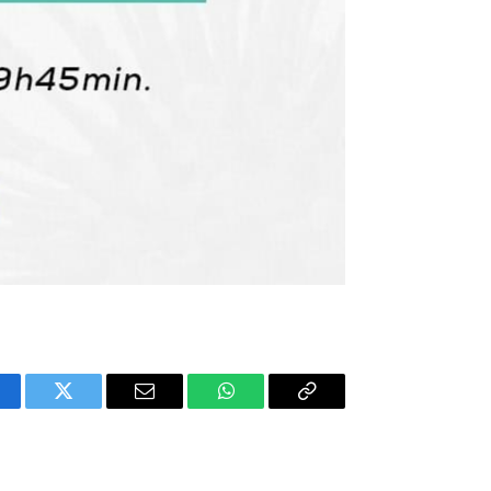
cebook
Twitter
E-
WhatsApp
Copiar
mail
Link