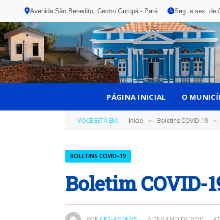
Avenida São Benedito, Centro Gurupá - Pará
Seg. a sex. de 
PÁGINA INICIAL
O MUNICÍ
VOCÊ ESTÁ EM:
Inicio
Boletins COVID-19
»
»
BOLETINS COVID-19
Boletim COVID-1
POR
CR2-ADMIN5
6 DE JULHO DE 2020
A