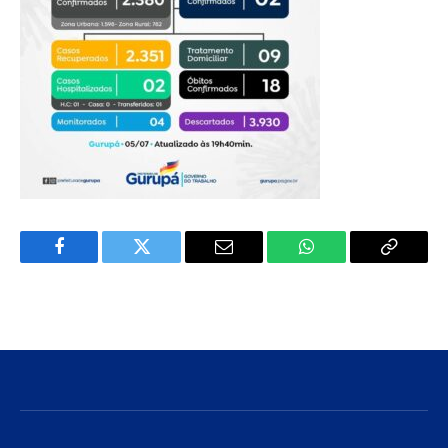
Facebook
Twitter
E-
WhatsApp
Copiar
mail
Link