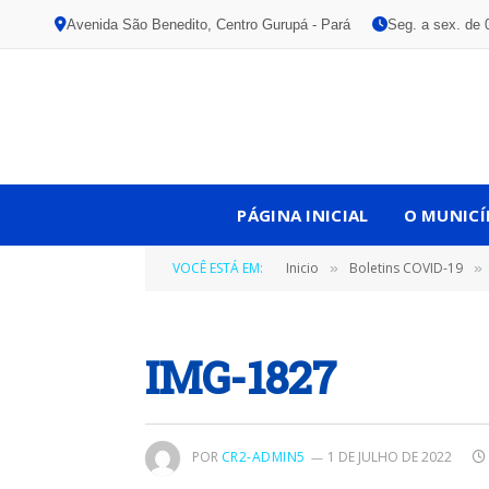
Avenida São Benedito, Centro Gurupá - Pará
Seg. a sex. de 
PÁGINA INICIAL
O MUNICÍ
VOCÊ ESTÁ EM:
Inicio
Boletins COVID-19
»
»
IMG-1827
POR
CR2-ADMIN5
1 DE JULHO DE 2022