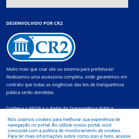
DESENVOLVIDO POR CR2
Muito mais que
criar site
ou
sistema para prefeituras
!
Realizamos uma
assessoria
completa, onde garantimos em
contrato que todas as exigências das
leis de transparência
pública
serão atendidas.
Conheça o
PNTP
e o
Radar da Transparência Pública
Nós usamos cookies para melhorar sua experiência de
navegação no portal. Ao utilizar nosso portal, você
concorda com a política de monitoramento de cookies.
Todos os direitos reservados a Prefeitura Municipal de Gurupá
Para ter mais informações sobre como isso é feito, acesse