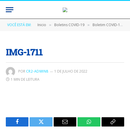
VOCÊ ESTÁ EM:
Inicio
Boletins COVID-19
Boletim COVID-19 (05/04/2021)
»
»
IMG-1711
POR
CR2-ADMIN8
1 DE JULHO DE 2022
1 MIN DE LEITURA
Facebook
Twitter
E-
WhatsApp
Copiar