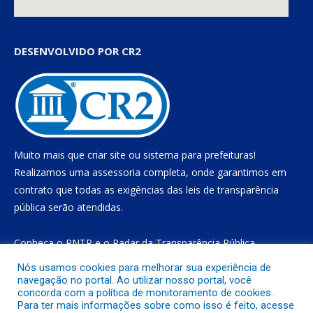
DESENVOLVIDO POR CR2
Muito mais que
criar site
ou
sistema para prefeituras
!
Realizamos uma
assessoria
completa, onde garantimos em
contrato que todas as exigências das
leis de transparência
pública
serão atendidas.
Conheça o
PNTP
e o
Radar da Transparência Pública
Nós usamos cookies para melhorar sua experiência de
navegação no portal. Ao utilizar nosso portal, você
concorda com a política de monitoramento de cookies.
Todos os direitos reservados a Prefeitura Municipal de Gurupá
Para ter mais informações sobre como isso é feito, acesse