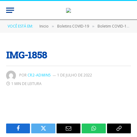
VOCÊ ESTÁ EM:
Inicio
Boletins COVID-19
Boletim COVID-19 (04/06/2020)
»
»
IMG-1858
POR
CR2-ADMIN5
1 DE JULHO DE 2022
1 MIN DE LEITURA
Facebook
Twitter
E-
WhatsApp
Copiar