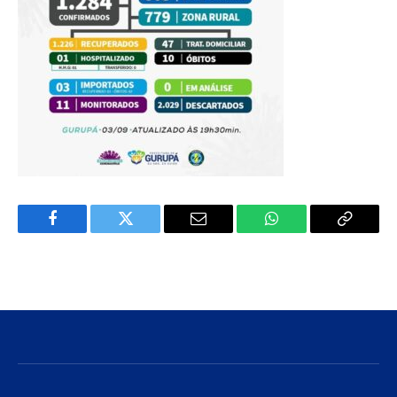
Facebook
Twitter
E-
WhatsApp
Copiar
mail
Link