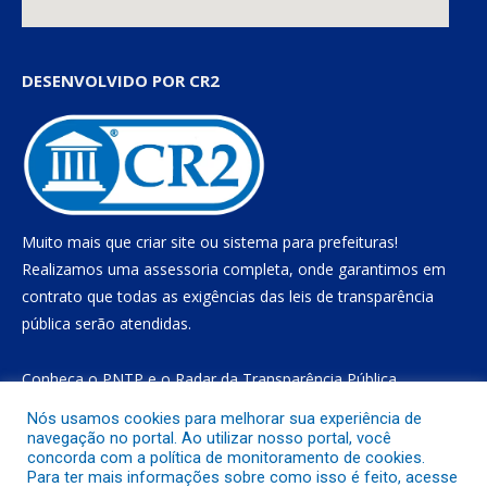
DESENVOLVIDO POR CR2
Muito mais que
criar site
ou
sistema para prefeituras
!
Realizamos uma
assessoria
completa, onde garantimos em
contrato que todas as exigências das
leis de transparência
pública
serão atendidas.
Conheça o
PNTP
e o
Radar da Transparência Pública
Nós usamos cookies para melhorar sua experiência de
navegação no portal. Ao utilizar nosso portal, você
concorda com a política de monitoramento de cookies.
Todos os direitos reservados a Prefeitura Municipal de Gurupá
Para ter mais informações sobre como isso é feito, acesse