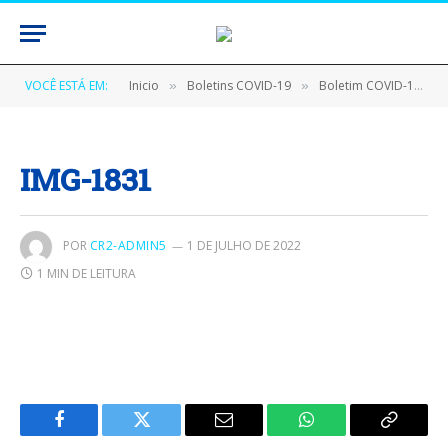
VOCÊ ESTÁ EM:
Inicio
Boletins COVID-19
Boletim COVID-19 (02/07/2020)
»
»
IMG-1831
POR
CR2-ADMIN5
1 DE JULHO DE 2022
1 MIN DE LEITURA
Facebook
Twitter
E-
WhatsApp
Copiar