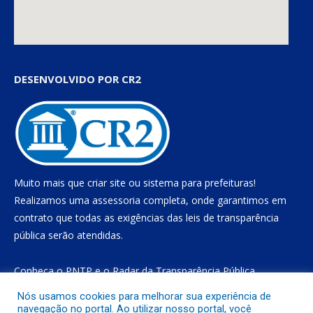
DESENVOLVIDO POR CR2
Muito mais que
criar site
ou
sistema para prefeituras
!
Realizamos uma
assessoria
completa, onde garantimos em
contrato que todas as exigências das
leis de transparência
pública
serão atendidas.
Conheça o
PNTP
e o
Radar da Transparência Pública
Nós usamos cookies para melhorar sua experiência de
navegação no portal. Ao utilizar nosso portal, você