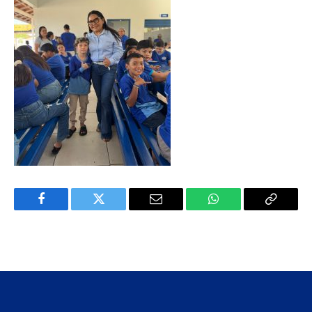
Facebook
Twitter
E-
WhatsApp
Copiar
mail
Link