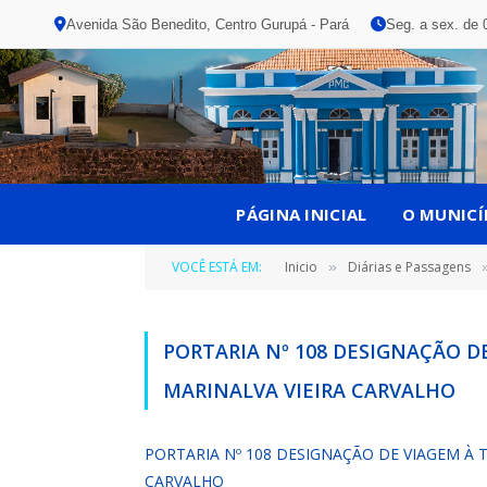
Avenida São Benedito, Centro Gurupá - Pará
Seg. a sex. de 
PÁGINA INICIAL
O MUNICÍ
VOCÊ ESTÁ EM:
Inicio
Diárias e Passagens
»
PORTARIA Nº 108 DESIGNAÇÃO D
MARINALVA VIEIRA CARVALHO
PORTARIA Nº 108 DESIGNAÇÃO DE VIAGEM À 
CARVALHO