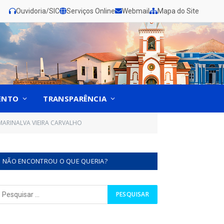
Ouvidoria/SIC
Serviços Online
Webmail
Mapa do Site
ENTO
TRANSPARÊNCIA
MARINALVA VIEIRA CARVALHO
NÃO ENCONTROU O QUE QUERIA?