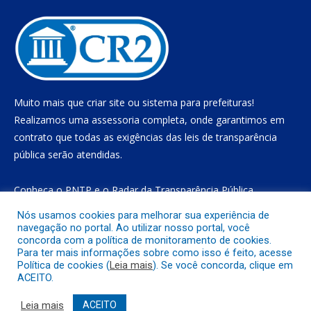
Muito mais que
criar site
ou
sistema para prefeituras
!
Realizamos uma
assessoria
completa, onde garantimos em
contrato que todas as exigências das
leis de transparência
pública
serão atendidas.
Conheça o
PNTP
e o
Radar da Transparência Pública
Nós usamos cookies para melhorar sua experiência de
navegação no portal. Ao utilizar nosso portal, você
concorda com a política de monitoramento de cookies.
Todos os direitos reservados a Prefeitura Municipal de Gurupá
Para ter mais informações sobre como isso é feito, acesse
Política de cookies (
Leia mais
). Se você concorda, clique em
ACEITO.
Mapa do Site
Acessar Área Administrativa
Acessar o Webmail
Leia mais
ACEITO