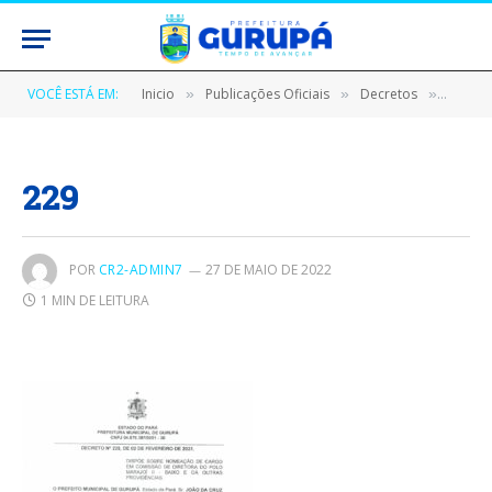
VOCÊ ESTÁ EM:
Inicio
Publicações Oficiais
Decretos
DECRE
»
»
»
229
POR
CR2-ADMIN7
27 DE MAIO DE 2022
1 MIN DE LEITURA